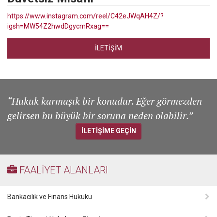
https://www.instagram.com/reel/C42eJWqAH4Z/?
igsh=MW54Z2hwdDgycmRxag==
İLETİŞİM
“Hukuk karmaşık bir konudur. Eğer görmezden
gelirsen bu büyük bir soruna neden olabilir.”
İLETİŞİME GEÇİN
FAALİYET ALANLARI
Bankacılık ve Finans Hukuku